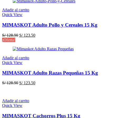
era:
es:
S/ 128.90.
S/ 123.50.
Añadir al carrito
Quick View
MIMASKOT Adulto Pollo y Cereales 15 Kg
El
El
S/
128.90
S/
123.50
precio
precio
¡Oferta!
original
actual
era:
es:
S/ 128.90.
S/ 123.50.
Añadir al carrito
Quick View
MIMASKOT Adulto Razas Pequeñas 15 Kg
El
El
S/
128.90
S/
123.50
precio
precio
original
actual
era:
es:
Añadir al carrito
S/ 128.90.
S/ 123.50.
Quick View
MIMASKOT Cachorros Plus 15 Kg