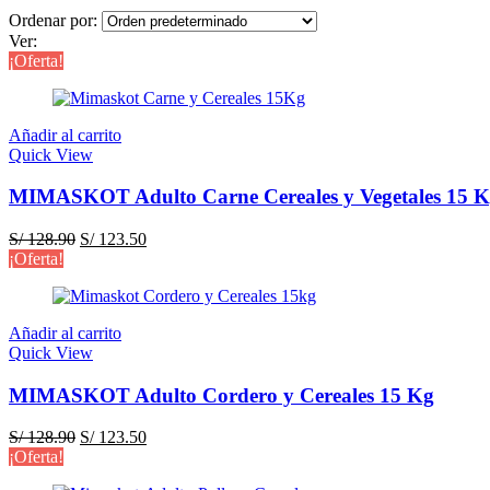
Ordenar por:
Ver:
¡Oferta!
Añadir al carrito
Quick View
MIMASKOT Adulto Carne Cereales y Vegetales 15 
El
El
S/
128.90
S/
123.50
precio
precio
¡Oferta!
original
actual
era:
es:
S/ 128.90.
S/ 123.50.
Añadir al carrito
Quick View
MIMASKOT Adulto Cordero y Cereales 15 Kg
El
El
S/
128.90
S/
123.50
precio
precio
¡Oferta!
original
actual