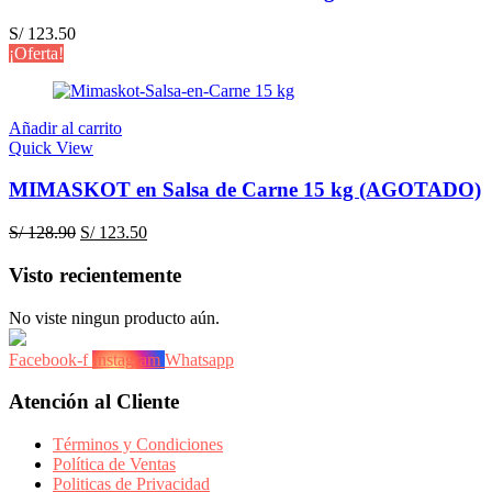
S/
123.50
¡Oferta!
Añadir al carrito
Quick View
MIMASKOT en Salsa de Carne 15 kg (AGOTADO)
El
El
S/
128.90
S/
123.50
precio
precio
original
actual
Visto recientemente
era:
es:
S/ 128.90.
S/ 123.50.
No viste ningun producto aún.
Facebook-f
Instagram
Whatsapp
Atención al Cliente
Términos y Condiciones
Política de Ventas
Politicas de Privacidad