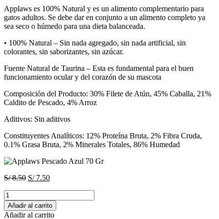
era:
es:
Applaws es 100% Natural y es un alimento complementario para
S/ 8.50.
S/ 7.50.
gatos adultos. Se debe dar en conjunto a un alimento completo ya
sea seco o húmedo para una dieta balanceada.
• 100% Natural – Sin nada agregado, sin nada artificial, sin
colorantes, sin saborizantes, sin azúcar.
Fuente Natural de Taurina – Esta es fundamental para el buen
funcionamiento ocular y del corazón de su mascota
Composición del Producto: 30% Filete de Atún, 45% Caballa, 21%
Caldito de Pescado, 4% Arroz
Aditivos: Sin aditivos
Constituyentes Analíticos: 12% Proteína Bruta, 2% Fibra Cruda,
0.1% Grasa Bruta, 2% Minerales Totales, 86% Humedad
El
El
S/
8.50
S/
7.50
precio
precio
Applaws
original
actual
Pescado
era:
es:
Añadir al carrito
Azul
S/ 8.50.
S/ 7.50.
Añadir al carrito