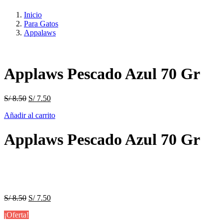
Inicio
Para Gatos
Appalaws
Applaws Pescado Azul 70 Gr
El
El
S/
8.50
S/
7.50
precio
precio
Añadir al carrito
original
actual
era:
es:
S/ 8.50.
S/ 7.50.
Applaws Pescado Azul 70 Gr
El
El
S/
8.50
S/
7.50
precio
precio
¡Oferta!
original
actual