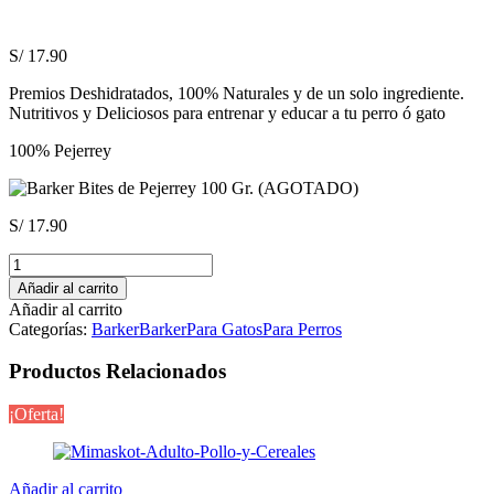
S/
17.90
Premios Deshidratados, 100% Naturales y de un solo ingrediente.
Nutritivos y Deliciosos para entrenar y educar a tu perro ó gato
100% Pejerrey
S/
17.90
Barker
Bites
Añadir al carrito
de
Añadir al carrito
Pejerrey
Categorías:
Barker
Barker
Para Gatos
Para Perros
100
Gr.
Productos Relacionados
(AGOTADO)
cantidad
¡Oferta!
Añadir al carrito