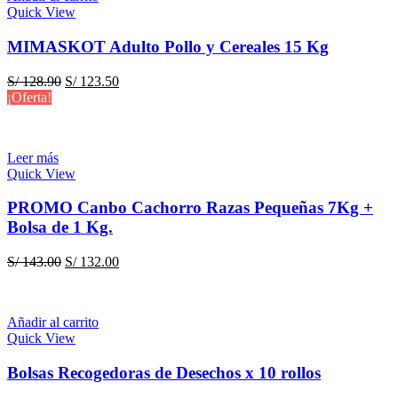
Quick View
MIMASKOT Adulto Pollo y Cereales 15 Kg
El
El
S/
128.90
S/
123.50
precio
precio
¡Oferta!
original
actual
era:
es:
S/ 128.90.
S/ 123.50.
Leer más
Quick View
PROMO Canbo Cachorro Razas Pequeñas 7Kg +
Bolsa de 1 Kg.
El
El
S/
143.00
S/
132.00
precio
precio
original
actual
era:
es:
Añadir al carrito
S/ 143.00.
S/ 132.00.
Quick View
Bolsas Recogedoras de Desechos x 10 rollos