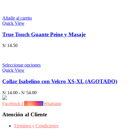
Añadir al carrito
Quick View
True Touch Guante Peine y Masaje
S/
14.50
Seleccionar opciones
Quick View
Collar Isabelino con Velcro XS-XL (AGOTADO)
Rango
S/
14.00
-
S/
54.00
de
precios:
Facebook-f
Instagram
Whatsapp
desde
S/ 14.00
Atención al Cliente
hasta
S/ 54.00
Términos y Condiciones