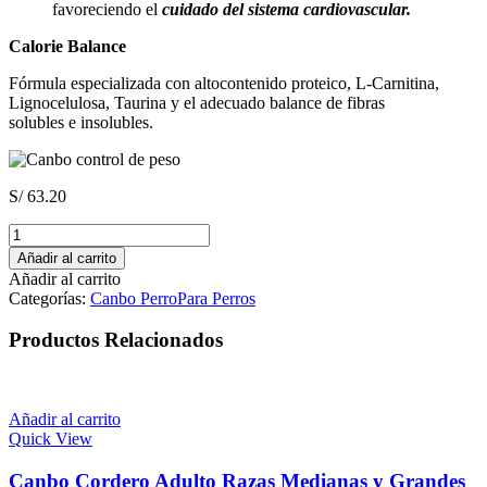
favoreciendo el
cuidado del sistema cardiovascular.
Calorie Balance
Fórmula especializada con altocontenido proteico, L-Carnitina,
Lignocelulosa, Taurina y el adecuado balance de fibras
solubles e insolubles.
S/
63.20
Canbo
Balance
Añadir al carrito
Weigh
Añadir al carrito
Control
Categorías:
Canbo Perro
Para Perros
-
Control
Productos Relacionados
de
Peso
3
Kg
Añadir al carrito
cantidad
Quick View
Canbo Cordero Adulto Razas Medianas y Grandes