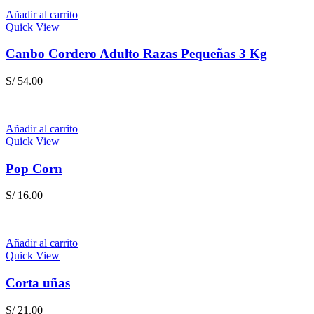
era:
es:
Añadir al carrito
S/ 128.90.
S/ 123.50.
Quick View
Canbo Cordero Adulto Razas Pequeñas 3 Kg
S/
54.00
Añadir al carrito
Quick View
Pop Corn
S/
16.00
Añadir al carrito
Quick View
Corta uñas
S/
21.00