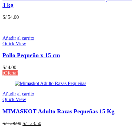
3 kg
S/
54.00
Añadir al carrito
Quick View
Pollo Pequeño x 15 cm
S/
4.00
¡Oferta!
Añadir al carrito
Quick View
MIMASKOT Adulto Razas Pequeñas 15 Kg
El
El
S/
128.90
S/
123.50
precio
precio
original
actual