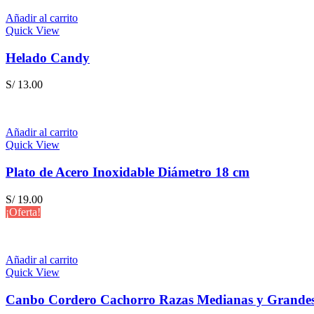
era:
es:
Añadir al carrito
S/ 128.90.
S/ 123.50.
Quick View
Helado Candy
S/
13.00
Añadir al carrito
Quick View
Plato de Acero Inoxidable Diámetro 18 cm
S/
19.00
¡Oferta!
Añadir al carrito
Quick View
Canbo Cordero Cachorro Razas Medianas y Grandes