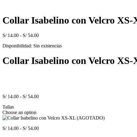
Collar Isabelino con Velcro 
Rango
S/
14.00
-
S/
54.00
de
Disponibilidad:
Sin existencias
precios:
desde
S/ 14.00
Collar Isabelino con Velcro 
hasta
S/ 54.00
Rango
S/
14.00
-
S/
54.00
de
Tallas
precios:
Choose an option
desde
S/ 14.00
hasta
Rango
S/
14.00
-
S/
54.00
S/ 54.00
de