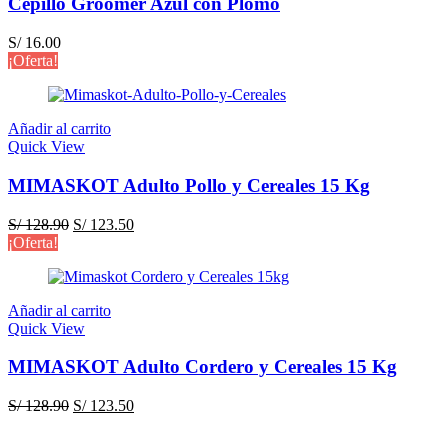
Cepillo Groomer Azul con Plomo
S/
16.00
¡Oferta!
Añadir al carrito
Quick View
MIMASKOT Adulto Pollo y Cereales 15 Kg
El
El
S/
128.90
S/
123.50
precio
precio
¡Oferta!
original
actual
era:
es:
S/ 128.90.
S/ 123.50.
Añadir al carrito
Quick View
MIMASKOT Adulto Cordero y Cereales 15 Kg
El
El
S/
128.90
S/
123.50
precio
precio
original
actual