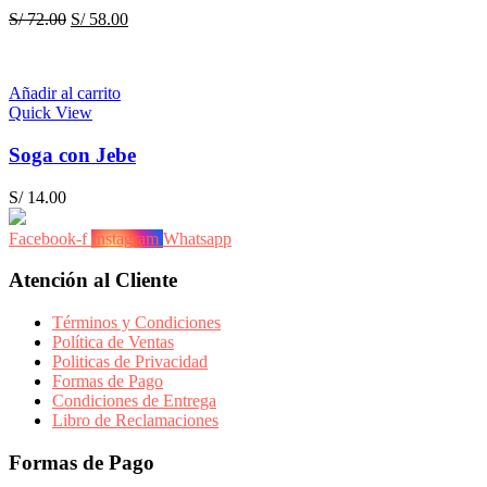
El
El
S/
72.00
S/
58.00
precio
precio
original
actual
era:
es:
Añadir al carrito
S/ 72.00.
S/ 58.00.
Quick View
Soga con Jebe
S/
14.00
Facebook-f
Instagram
Whatsapp
Atención al Cliente
Términos y Condiciones
Política de Ventas
Politicas de Privacidad
Formas de Pago
Condiciones de Entrega
Libro de Reclamaciones
Formas de Pago