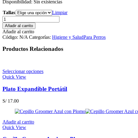
Disponibilidad:
Sin existencias
precios:
desde
Tallas
Limpiar
S/ 14.00
Collar
hasta
Isabelino
S/ 54.00
Añadir al carrito
con
Añadir al carrito
Velcro
Código:
N/A
Categorías:
Higiene y Salud
Para Perros
XS-
XL
Productos Relacionados
(AGOTADO)
cantidad
Seleccionar opciones
Quick View
Plato Expandible Portátil
S/
17.00
Añadir al carrito
Quick View