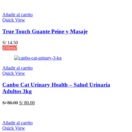
Añadir al carrito
Quick View
True Touch Guante Peine y Masaje
S/
14.50
¡Oferta!
Añadir al carrito
Quick View
Canbo Cat Urinary Health – Salud Urinaria
Adultos 3kg
El
El
S/
86.00
S/
80.00
precio
precio
original
actual
era:
es:
Añadir al carrito
S/ 86.00.
S/ 80.00.
Quick View