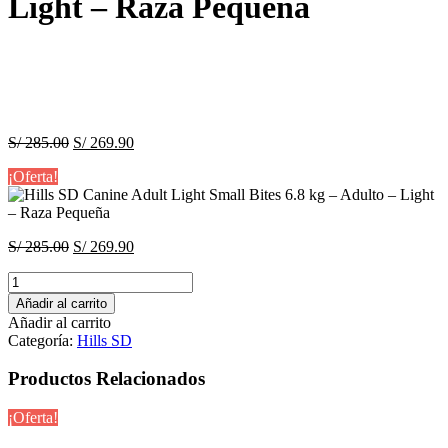
Light – Raza Pequeña
El
El
S/
285.00
S/
269.90
precio
precio
¡Oferta!
original
actual
era:
es:
S/ 285.00.
S/ 269.90.
El
El
S/
285.00
S/
269.90
precio
precio
Hills
original
actual
SD
era:
es:
Añadir al carrito
Canine
S/ 285.00.
S/ 269.90.
Añadir al carrito
Adult
Categoría:
Hills SD
Light
Small
Productos Relacionados
Bites
6.8
¡Oferta!
kg
–