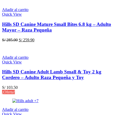
Adulto
–
Añadir al carrito
Light
Quick View
–
Raza
Hills SD Canine Mature Small Bites 6.8 kg – Adulto
Pequeña
Mayor – Raza Pequeña
cantidad
El
El
S/
285.00
S/
259.90
precio
precio
original
actual
era:
es:
Añadir al carrito
S/ 285.00.
S/ 259.90.
Quick View
Hills SD Canine Adult Lamb Small & Toy 2 kg
Cordero – Adulto Raza Pequeña y Toy
S/
103.50
¡Oferta!
Añadir al carrito
Quick View