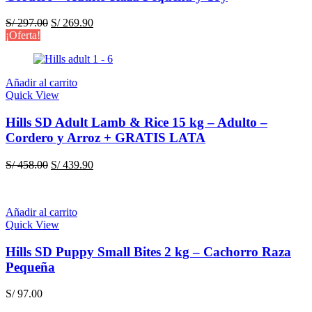
El
El
S/
297.00
S/
269.90
precio
precio
¡Oferta!
original
actual
era:
es:
S/ 297.00.
S/ 269.90.
Añadir al carrito
Quick View
Hills SD Adult Lamb & Rice 15 kg – Adulto –
Cordero y Arroz + GRATIS LATA
El
El
S/
458.00
S/
439.90
precio
precio
original
actual
era:
es:
Añadir al carrito
S/ 458.00.
S/ 439.90.
Quick View
Hills SD Puppy Small Bites 2 kg – Cachorro Raza
Pequeña
S/
97.00