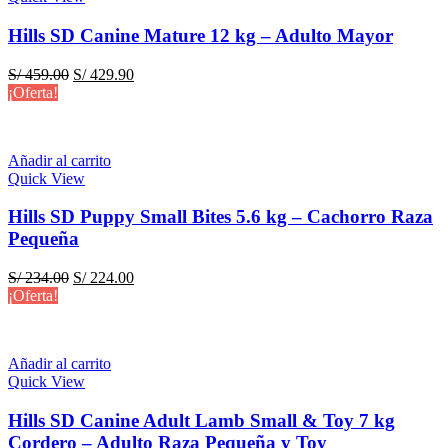
Hills SD Canine Mature 12 kg – Adulto Mayor
El
El
S/
459.00
S/
429.90
precio
precio
¡Oferta!
original
actual
era:
es:
S/ 459.00.
S/ 429.90.
Añadir al carrito
Quick View
Hills SD Puppy Small Bites 5.6 kg – Cachorro Raza
Pequeña
El
El
S/
234.00
S/
224.00
precio
precio
¡Oferta!
original
actual
era:
es:
S/ 234.00.
S/ 224.00.
Añadir al carrito
Quick View
Hills SD Canine Adult Lamb Small & Toy 7 kg
Cordero – Adulto Raza Pequeña y Toy