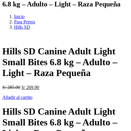
6.8 kg – Adulto – Light – Raza Pequeña
Inicio
Para Perros
Hills SD
Hills SD Canine Adult Light
Small Bites 6.8 kg – Adulto –
Light – Raza Pequeña
El
El
S/
285.00
S/
269.90
precio
precio
Añadir al carrito
original
actual
era:
es:
S/ 285.00.
S/ 269.90.
Hills SD Canine Adult Light
Small Bites 6.8 kg – Adulto –