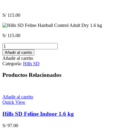
S/
115.00
S/
115.00
Hills
SD
Añadir al carrito
Feline
Añadir al carrito
Hairball
Categoría:
Hills SD
Control
Adult
Productos Relacionados
Dry
1.6
kg
cantidad
Añadir al carrito
Quick View
Hills SD Feline Indoor 1.6 kg
S/
97.00