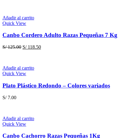
Añadir al carrito
Quick View
Canbo Cordero Adulto Razas Pequeñas 7 Kg
El
El
S/
125.00
S/
118.50
precio
precio
original
actual
era:
es:
Añadir al carrito
S/ 125.00.
S/ 118.50.
Quick View
Plato Plástico Redondo – Colores variados
S/
7.00
Añadir al carrito
Quick View
Canbo Cachorro Razas Pequeñas 1Kg