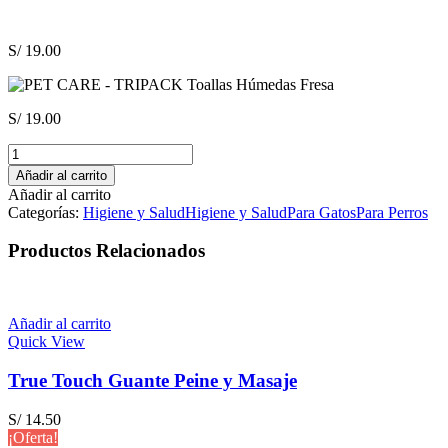
S/
19.00
S/
19.00
PET
CARE
Añadir al carrito
-
Añadir al carrito
TRIPACK
Categorías:
Higiene y Salud
Higiene y Salud
Para Gatos
Para Perros
Toallas
Húmedas
Productos Relacionados
Fresa
cantidad
Añadir al carrito
Quick View
True Touch Guante Peine y Masaje
S/
14.50
¡Oferta!