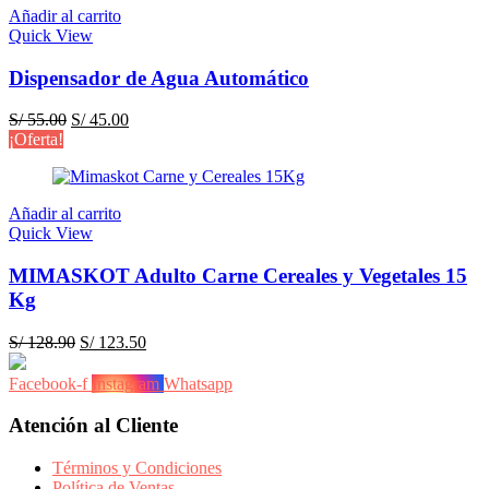
Añadir al carrito
Quick View
Dispensador de Agua Automático
El
El
S/
55.00
S/
45.00
precio
precio
¡Oferta!
original
actual
era:
es:
S/ 55.00.
S/ 45.00.
Añadir al carrito
Quick View
MIMASKOT Adulto Carne Cereales y Vegetales 15
Kg
El
El
S/
128.90
S/
123.50
precio
precio
original
actual
Facebook-f
Instagram
Whatsapp
era:
es:
S/ 128.90.
S/ 123.50.
Atención al Cliente
Términos y Condiciones
Política de Ventas