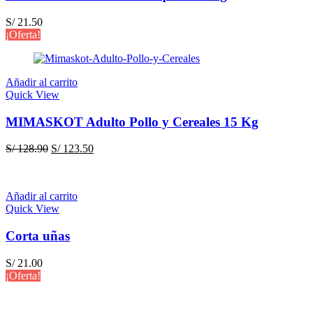
S/
21.50
¡Oferta!
Añadir al carrito
Quick View
MIMASKOT Adulto Pollo y Cereales 15 Kg
El
El
S/
128.90
S/
123.50
precio
precio
original
actual
era:
es:
Añadir al carrito
S/ 128.90.
S/ 123.50.
Quick View
Corta uñas
S/
21.00
¡Oferta!