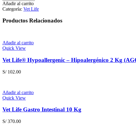
Renal
Añadir al carrito
–
Categoría:
Vet Life
Tratamiento
Renal
Productos Relacionados
2
Kg
cantidad
Añadir al carrito
Quick View
Vet Life® Hypoallergenic – Hipoalergénico 2 Kg (
S/
102.00
Añadir al carrito
Quick View
Vet Life Gastro Intestinal 10 Kg
S/
370.00