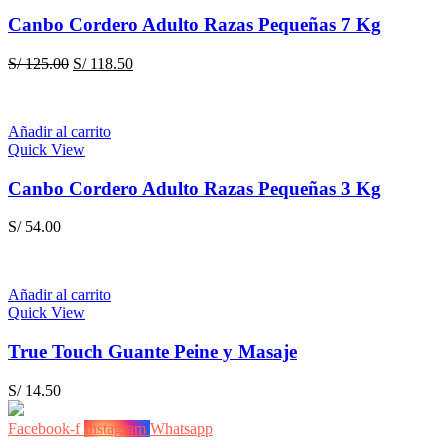
Canbo Cordero Adulto Razas Pequeñas 7 Kg
El
El
S/
125.00
S/
118.50
precio
precio
original
actual
era:
es:
Añadir al carrito
S/ 125.00.
S/ 118.50.
Quick View
Canbo Cordero Adulto Razas Pequeñas 3 Kg
S/
54.00
Añadir al carrito
Quick View
True Touch Guante Peine y Masaje
S/
14.50
Facebook-f
Instagram
Whatsapp