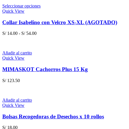
Seleccionar opciones
Quick View
Collar Isabelino con Velcro XS-XL (AGOTADO)
Rango
S/
14.00
-
S/
54.00
de
precios:
desde
Añadir al carrito
S/ 14.00
Quick View
hasta
S/ 54.00
MIMASKOT Cachorros Plus 15 Kg
S/
123.50
Añadir al carrito
Quick View
Bolsas Recogedoras de Desechos x 10 rollos
S/
18.00