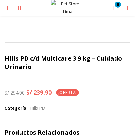
0
INICIAR SESIÓN
REGISTRARSE
Ingrese su nombre de usuario y contraseña para iniciar sesión.
Hills PD c/d Multicare 3.9 kg – Cuidado
Urinario
Recuérdame
¿Olvidaste tu Contraseña?
S/
239.90
S/
254.00
¡OFERTA!
Categoría:
Hills PD
Productos Relacionados