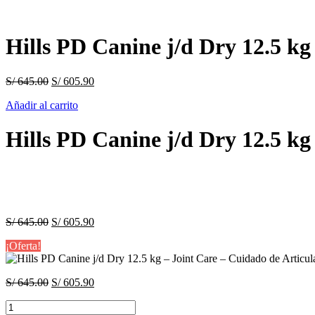
Hills PD Canine j/d Dry 12.5 kg
El
El
S/
645.00
S/
605.90
precio
precio
Añadir al carrito
original
actual
era:
es:
S/ 645.00.
S/ 605.90.
Hills PD Canine j/d Dry 12.5 kg
El
El
S/
645.00
S/
605.90
precio
precio
¡Oferta!
original
actual
era:
es:
S/ 645.00.
S/ 605.90.
El
El
S/
645.00
S/
605.90
precio
precio
Hills
original
actual