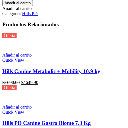
PD
era:
es:
Añadir al carrito
Canine
S/ 645.00.
S/ 605.90.
Añadir al carrito
j/d
Categoría:
Hills PD
Dry
12.5
Productos Relacionados
kg
–
¡Oferta!
Joint
Care
–
Cuidado
Añadir al carrito
de
Quick View
Articulaciones
cantidad
Hills Canine Metabolic + Mobility 10.9 kg
El
El
S/
690.00
S/
649.90
precio
precio
¡Oferta!
original
actual
era:
es:
S/ 690.00.
S/ 649.90.
Añadir al carrito
Quick View
Hills PD Canine Gastro Biome 7.3 Kg