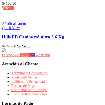
S/
106.90
¡Oferta!
Añadir al carrito
Quick View
Hills PD Canine z/d ultra 3.6 Kg
El
El
S/
275.00
S/
254.00
precio
precio
original
actual
Facebook-f
Instagram
Whatsapp
era:
es:
S/ 275.00.
S/ 254.00.
Atención al Cliente
Términos y Condiciones
Política de Ventas
Politicas de Privacidad
Formas de Pago
Condiciones de Entrega
Libro de Reclamaciones
Formas de Pago