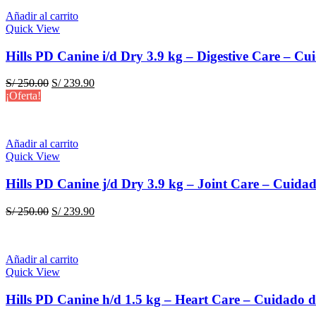
S/ 250.00.
S/ 239.90.
Añadir al carrito
Quick View
Hills PD Canine i/d Dry 3.9 kg – Digestive Care – Cu
El
El
S/
250.00
S/
239.90
precio
precio
¡Oferta!
original
actual
era:
es:
S/ 250.00.
S/ 239.90.
Añadir al carrito
Quick View
Hills PD Canine j/d Dry 3.9 kg – Joint Care – Cuidad
El
El
S/
250.00
S/
239.90
precio
precio
original
actual
era:
es:
Añadir al carrito
S/ 250.00.
S/ 239.90.
Quick View
Hills PD Canine h/d 1.5 kg – Heart Care – Cuidado 