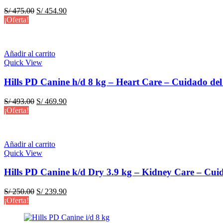
El
El
S/
475.00
S/
454.90
precio
precio
¡Oferta!
original
actual
era:
es:
S/ 475.00.
S/ 454.90.
Añadir al carrito
Quick View
Hills PD Canine h/d 8 kg – Heart Care – Cuidado de
El
El
S/
493.00
S/
469.90
precio
precio
¡Oferta!
original
actual
era:
es:
S/ 493.00.
S/ 469.90.
Añadir al carrito
Quick View
Hills PD Canine k/d Dry 3.9 kg – Kidney Care – Cui
El
El
S/
250.00
S/
239.90
precio
precio
¡Oferta!
original
actual
era:
es: