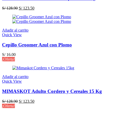
El
El
S/
128.90
S/
123.50
precio
precio
original
actual
era:
es:
S/ 128.90.
S/ 123.50.
Añadir al carrito
Quick View
Cepillo Groomer Azul con Plomo
S/
16.00
¡Oferta!
Añadir al carrito
Quick View
MIMASKOT Adulto Cordero y Cereales 15 Kg
El
El
S/
128.90
S/
123.50
precio
precio
¡Oferta!
original
actual
era:
es: