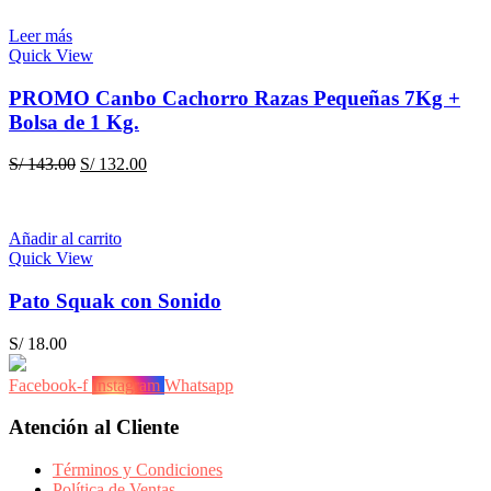
S/ 128.90.
S/ 123.50.
Leer más
Quick View
PROMO Canbo Cachorro Razas Pequeñas 7Kg +
Bolsa de 1 Kg.
El
El
S/
143.00
S/
132.00
precio
precio
original
actual
era:
es:
Añadir al carrito
S/ 143.00.
S/ 132.00.
Quick View
Pato Squak con Sonido
S/
18.00
Facebook-f
Instagram
Whatsapp
Atención al Cliente
Términos y Condiciones
Política de Ventas