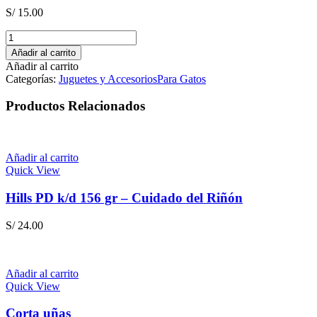
S/
15.00
PET
CARE
Añadir al carrito
-
Añadir al carrito
Ratón
Categorías:
Juguetes y Accesorios
Para Gatos
con
Pluma
Productos Relacionados
cantidad
Añadir al carrito
Quick View
Hills PD k/d 156 gr – Cuidado del Riñón
S/
24.00
Añadir al carrito
Quick View
Corta uñas