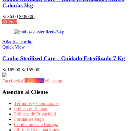
Calorías 3kg
El
El
S/
86.00
S/
80.00
precio
precio
¡Oferta!
original
actual
era:
es:
S/ 86.00.
S/ 80.00.
Añadir al carrito
Quick View
Canbo Sterilized Care – Cuidado Esterilizado 7 Kg
El
El
S/
165.00
S/
155.00
precio
precio
original
actual
Facebook-f
Instagram
Whatsapp
era:
es:
S/ 165.00.
S/ 155.00.
Atención al Cliente
Términos y Condiciones
Política de Ventas
Politicas de Privacidad
Formas de Pago
Condiciones de Entrega
Libro de Reclamaciones