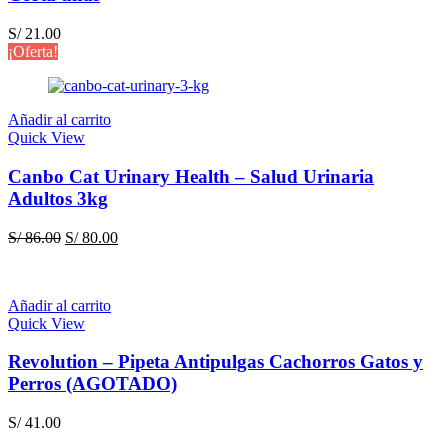
S/
21.00
¡Oferta!
Añadir al carrito
Quick View
Canbo Cat Urinary Health – Salud Urinaria
Adultos 3kg
El
El
S/
86.00
S/
80.00
precio
precio
original
actual
era:
es:
Añadir al carrito
S/ 86.00.
S/ 80.00.
Quick View
Revolution – Pipeta Antipulgas Cachorros Gatos y
Perros (AGOTADO)
S/
41.00