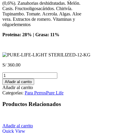
(0,6%). Zanahorias deshidratadas. Melón.
Casis. Fructooligosacáridos. Chirivía.
Tupinambo. Tomate. Acerola. Algas. Aloe
vera. Extractos de romero. Vitaminas y
oligoelementos
Proteína: 28% | Grasa: 11%
S/
360.00
Pure
Life
Añadir al carrito
Dog
Añadir al carrito
Light
Categorías:
Para Perros
Pure Life
Sterilized
12Kg
Productos Relacionados
–
Tendencia
sobrepeso
y/o
Añadir al carrito
Esterilizados
Quick View