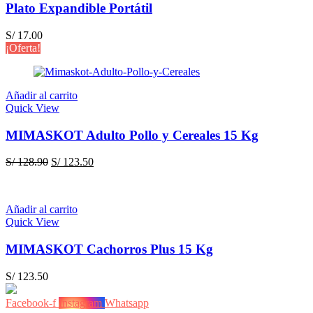
Plato Expandible Portátil
S/
17.00
¡Oferta!
Añadir al carrito
Quick View
MIMASKOT Adulto Pollo y Cereales 15 Kg
El
El
S/
128.90
S/
123.50
precio
precio
original
actual
era:
es:
Añadir al carrito
S/ 128.90.
S/ 123.50.
Quick View
MIMASKOT Cachorros Plus 15 Kg
S/
123.50
Facebook-f
Instagram
Whatsapp