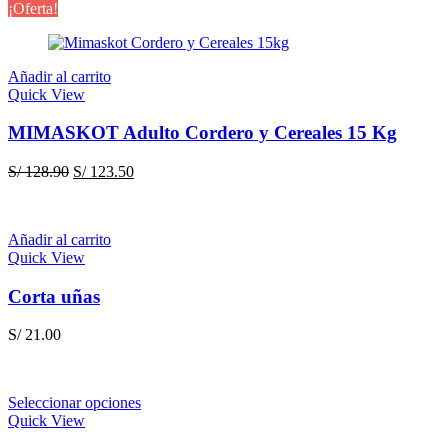
precio
precio
¡Oferta!
original
actual
era:
es:
S/ 128.90.
S/ 123.50.
Añadir al carrito
Quick View
MIMASKOT Adulto Cordero y Cereales 15 Kg
El
El
S/
128.90
S/
123.50
precio
precio
original
actual
era:
es:
Añadir al carrito
S/ 128.90.
S/ 123.50.
Quick View
Corta uñas
S/
21.00
Seleccionar opciones
Quick View