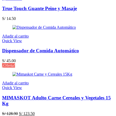
cantidad
True Touch Guante Peine y Masaje
S/
14.50
Añadir al carrito
Quick View
Dispensador de Comida Automático
S/
45.00
¡Oferta!
Añadir al carrito
Quick View
MIMASKOT Adulto Carne Cereales y Vegetales 15
Kg
El
El
S/
128.90
S/
123.50